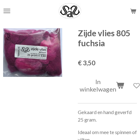
Ga
direct
naar
de
Zijde vlies 805
hoofdinhoud
fuchsia
€ 3,50
In
winkelwagen
Gekaard en hand geverfd
25 gram.
Ideaal om mee te spinnen of
vilten.