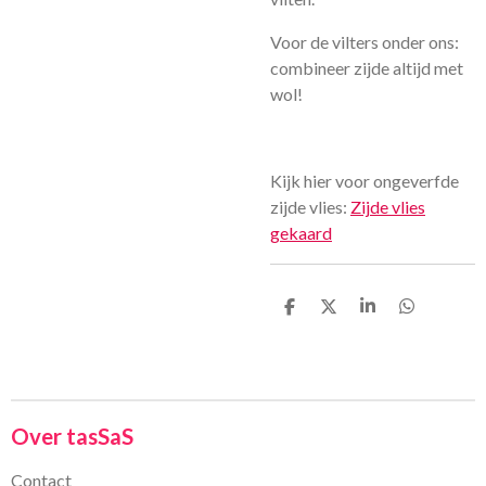
Voor de vilters onder ons:
combineer zijde altijd met
wol!
Kijk hier voor ongeverfde
zijde vlies:
Zijde vlies
gekaard
D
D
S
D
e
e
h
e
l
e
a
l
e
l
r
e
n
e
n
Over tasSaS
Contact