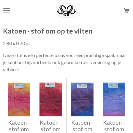
Ga
direct
naar
de
Katoen - stof om op te vilten
hoofdinhoud
2.80 x 0.70 m
Deze stof is een perfecte basis voor een prachtige sjaal, maar
je kunt het bijvoorbeeld ook gebruiken als versiering op je
viltwerk.
Katoen -
Katoen -
Katoen -
Katoen -
stof om
stof om
stof om
stof om