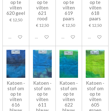
op te
op te
op te
op te
vilten
vilten
vilten
vilten
620 geel
621
619
618
rood
paars
paars
€ 12,50
€ 12,50
€ 12,50
€ 12,50
In winkelwagen
In winkelwagen
In winkelwagen
In winkelwag
Katoen -
Katoen -
Katoen -
Katoen -
stof om
stof om
stof om
stof om
op te
op te
op te
op te
vilten
vilten
vilten
vilten
616
611
622
605
blauw
blauw
blauw
groen