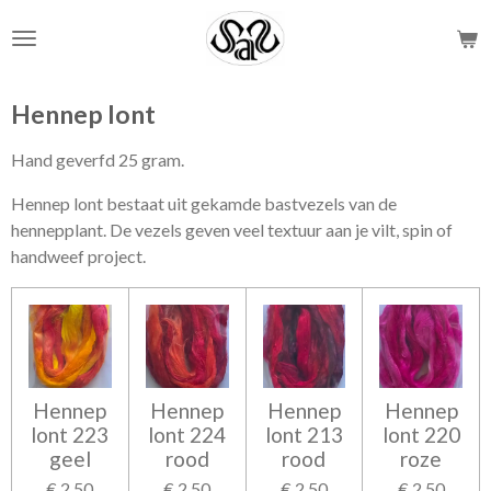
Ga
direct
naar
de
Hennep lont
hoofdinhoud
Hand geverfd 25 gram.
Hennep lont bestaat uit gekamde bastvezels van de
hennepplant. De vezels geven veel textuur aan je vilt, spin of
handweef project.
Hennep
Hennep
Hennep
Hennep
lont 223
lont 224
lont 213
lont 220
geel
rood
rood
roze
€ 2,50
€ 2,50
€ 2,50
€ 2,50