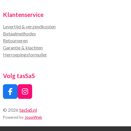
Klantenservice
Levertijd & verzendkosten
Betaalmethodes
Retourneren
Garantie & klachten
Herroepingsformulier
Volg tasSaS
F
I
a
n
c
s
© 2026
tasSaS.nl
e
t
Powered by
JouwWeb
b
a
o
g