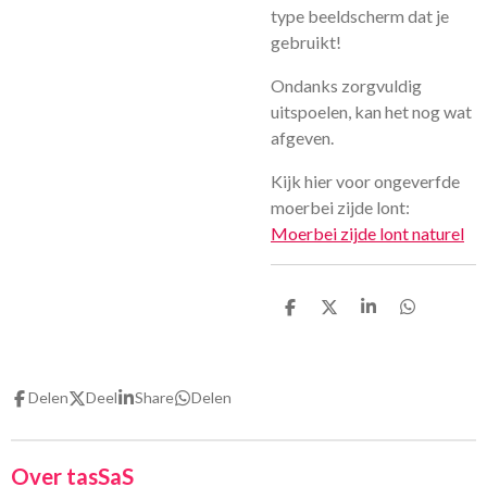
type beeldscherm dat je
gebruikt!
Ondanks zorgvuldig
uitspoelen, kan het nog wat
afgeven.
Kijk hier voor ongeverfde
moerbei zijde lont:
Moerbei zijde lont naturel
D
D
S
D
e
e
h
e
l
e
a
l
e
l
r
e
n
e
n
Delen
Deel
Share
Delen
Over tasSaS