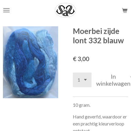
Ga
direct
naar
de
Moerbei zijde
hoofdinhoud
lont 332 blauw
€ 3,00
In
winkelwagen
10 gram.
Hand geverfd, waardoor er
een prachtig kleurverloop
ontstaat.