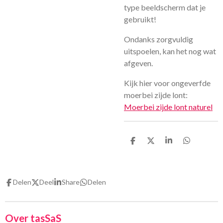
type beeldscherm dat je
gebruikt!
Ondanks zorgvuldig
uitspoelen, kan het nog wat
afgeven.
Kijk hier voor ongeverfde
moerbei zijde lont:
Moerbei zijde lont naturel
D
D
S
D
e
e
h
e
l
e
a
l
e
l
r
e
n
e
n
Delen
Deel
Share
Delen
Over tasSaS