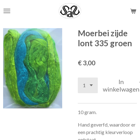
Ga
direct
naar
de
Moerbei zijde
hoofdinhoud
lont 335 groen
€ 3,00
In
winkelwagen
10 gram.
Hand geverfd, waardoor er
een prachtig kleurverloop
ontstaat.