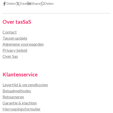
n
e
n
Delen
Deel
Share
Delen
Over tasSaS
Contact
Tassen update
Algemene voorwaarden
Privacy beleid
Over Sas
Klantenservice
Levertijd & verzendkosten
Betaalmethodes
Retourneren
Garantie & klachten
Herroepingsformulier