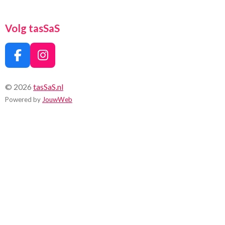
Volg tasSaS
F
I
a
n
c
s
© 2026
tasSaS.nl
e
t
Powered by
JouwWeb
b
a
o
g
o
r
k
a
m