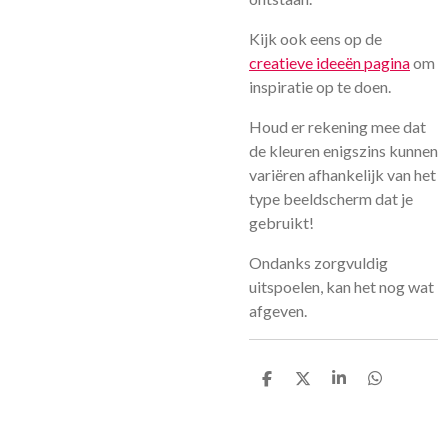
Kijk ook eens op de
creatieve ideeën pagina
om
inspiratie op te doen.
Houd er rekening mee dat
de kleuren enigszins kunnen
variëren afhankelijk van het
type beeldscherm dat je
gebruikt!
Ondanks zorgvuldig
uitspoelen, kan het nog wat
afgeven.
D
D
S
D
e
e
h
e
l
e
a
l
e
l
r
e