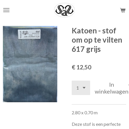
Ga
direct
naar
de
Katoen - stof
hoofdinhoud
om op te vilten
617 grijs
€ 12,50
In
winkelwagen
2.80 x 0.70 m
Deze stof is een perfecte