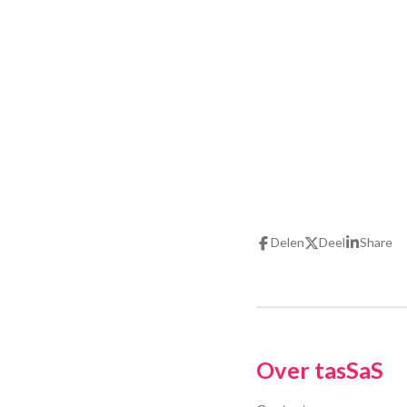
Delen
Deel
Share
Over tasSaS