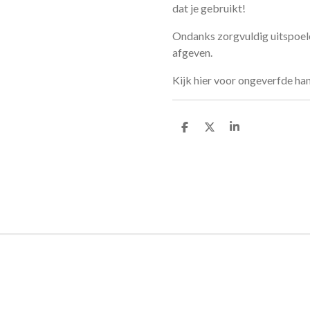
dat je gebruikt!
Ondanks zorgvuldig uitspoel
afgeven.
Kijk hier voor ongeverfde ha
D
D
S
e
e
h
l
e
a
e
l
r
n
e