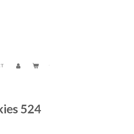
CT
kies 524