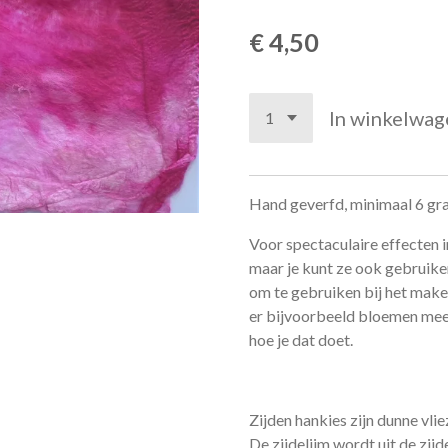
€ 4,50
In winkelwag
Hand geverfd, minimaal 6 gr
Voor spectaculaire effecten i
maar je kunt ze ook gebruike
om te gebruiken bij het make
er bijvoorbeeld bloemen mee 
hoe je dat doet.
Zijden hankies zijn dunne vli
De zijdelijm wordt uit de zi