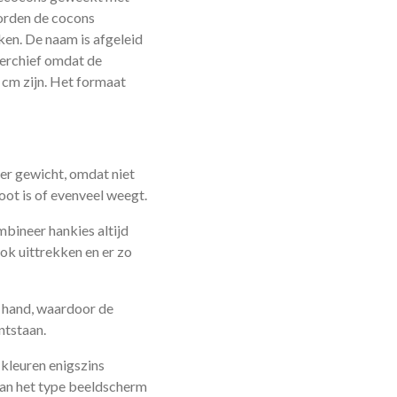
orden de cocons
ken. De naam is afgeleid
erchief omdat de
cm zijn. Het formaat
er gewicht, omdat niet
oot is of evenveel weegt.
mbineer hankies altijd
ok uittrekken en er zo
e hand, waardoor de
ntstaan.
kleuren enigszins
van het type beeldscherm