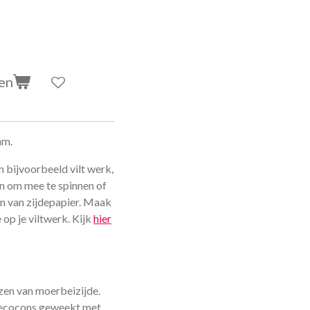
en
am.
n bijvoorbeeld vilt werk,
n om mee te spinnen of
n van zijdepapier. Maak
op je viltwerk. Kijk
hier
ezen van moerbeizijde.
jdecocons geweekt met