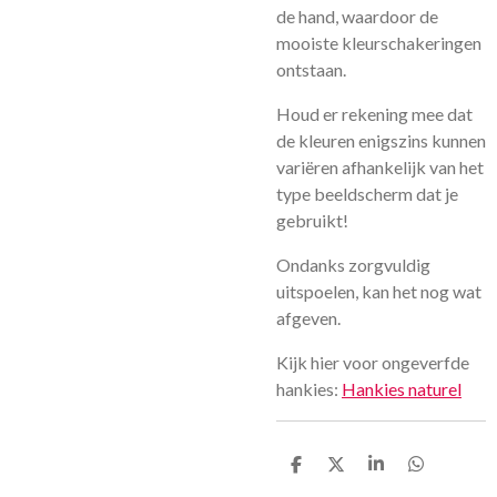
de hand, waardoor de
mooiste kleurschakeringen
ontstaan.
Houd er rekening mee dat
de kleuren enigszins kunnen
variëren afhankelijk van het
type beeldscherm dat je
gebruikt!
Ondanks zorgvuldig
uitspoelen, kan het nog wat
afgeven.
Kijk hier voor ongeverfde
hankies:
Hankies naturel
D
D
S
D
e
e
h
e