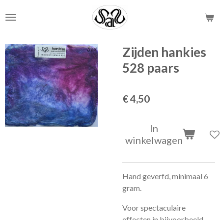
Ga
direct
naar
de
Zijden hankies
hoofdinhoud
528 paars
€ 4,50
In
winkelwagen
Hand geverfd, minimaal 6
gram.
Voor spectaculaire
effecten in bijvoorbeeld