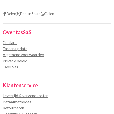
l
e
a
l
e
l
r
e
n
e
n
Delen
Deel
Share
Delen
Over tasSaS
Contact
Tassen update
Algemene voorwaarden
Privacy beleid
Over Sas
Klantenservice
Levertijd & verzendkosten
Betaalmethodes
Retourneren
Garantie & klachten