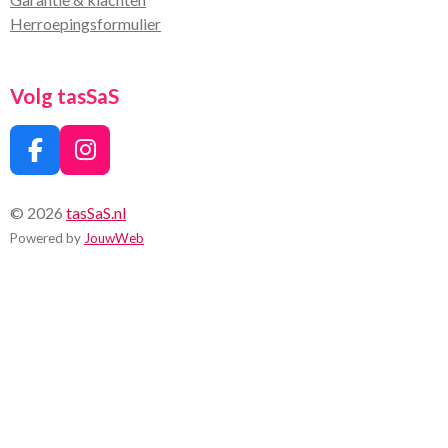
Herroepingsformulier
Volg tasSaS
F
I
a
n
c
s
© 2026
tasSaS.nl
e
t
Powered by
JouwWeb
b
a
o
g
o
r
k
a
m