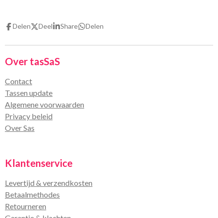
l
e
a
l
e
l
r
e
n
e
n
Delen
Deel
Share
Delen
Over tasSaS
Contact
Tassen update
Algemene voorwaarden
Privacy beleid
Over Sas
Klantenservice
Levertijd & verzendkosten
Betaalmethodes
Retourneren
Garantie & klachten