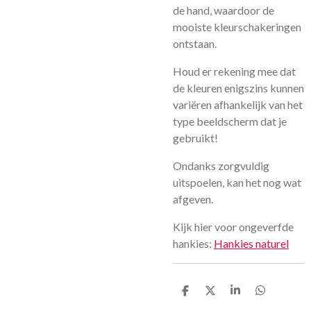
de hand, waardoor de
mooiste kleurschakeringen
ontstaan.
Houd er rekening mee dat
de kleuren enigszins kunnen
variëren afhankelijk van het
type beeldscherm dat je
gebruikt!
Ondanks zorgvuldig
uitspoelen, kan het nog wat
afgeven.
Kijk hier voor ongeverfde
hankies:
Hankies naturel
D
D
S
D
e
e
h
e