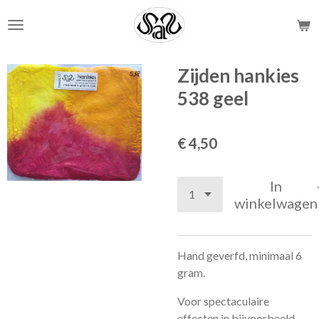
Ga
direct
naar
de
Zijden hankies
hoofdinhoud
538 geel
€ 4,50
In
winkelwagen
Hand geverfd, minimaal 6
gram.
Voor spectaculaire
effecten in bijvoorbeeld