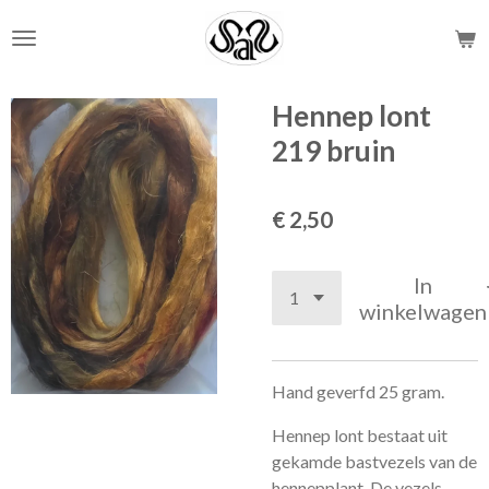
Ga
direct
naar
de
Hennep lont
hoofdinhoud
219 bruin
€ 2,50
In
winkelwagen
Hand geverfd 25 gram.
Hennep lont bestaat uit
gekamde bastvezels van de
hennepplant. De vezels