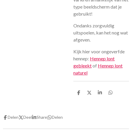
type beeldscherm dat je
gebruikt!
Ondanks zorgvuldig
uitspoelen, kan het nog wat
afgeven.
Kijk hier voor ongeverfde
hennep:
Hennep lont
gebleekt
of
Hennep lont
naturel
D
D
S
D
e
e
h
e
l
e
a
l
e
l
r
e
n
e
n
Delen
Deel
Share
Delen