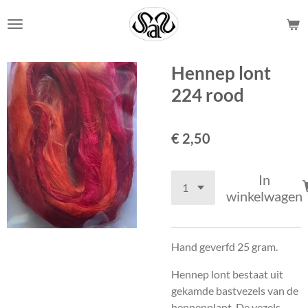
Ga
direct
naar
de
Hennep lont
hoofdinhoud
224 rood
€ 2,50
In
winkelwagen
Hand geverfd 25 gram.
Hennep lont bestaat uit
gekamde bastvezels van de
hennepplant. De vezels