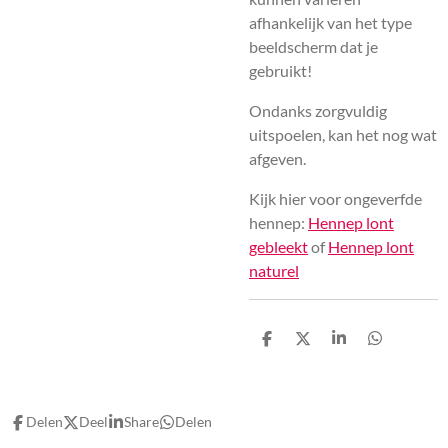
afhankelijk van het type
beeldscherm dat je
gebruikt!
Ondanks zorgvuldig
uitspoelen, kan het nog wat
afgeven.
Kijk hier voor ongeverfde
hennep:
Hennep lont
gebleekt
of
Hennep lont
naturel
D
D
S
D
e
e
h
e
l
e
a
l
e
l
r
e
n
e
n
Delen
Deel
Share
Delen