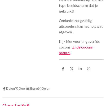
type beeldscherm dat je
gebruikt!
Ondanks zorgvuldig
uitspoelen, kan het nog wat
afgeven.
Kijk hier voor ongeverfde
cocons:
Zijde cocons
naturel
D
D
S
D
e
e
h
e
l
e
a
l
e
l
r
e
n
e
n
Delen
Deel
Share
Delen
Over tasSaS