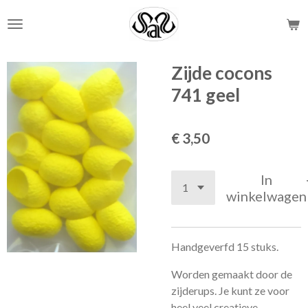
Ga
direct
naar
de
Zijde cocons
hoofdinhoud
741 geel
€ 3,50
In
winkelwagen
Handgeverfd 15 stuks.
Worden gemaakt door de
zijderups. Je kunt ze voor
heel veel creatieve