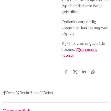
type beeldscherm dat je
gebruikt!
Ondanks zorgvuldig
uitspoelen, kan het nog wat
afgeven.
Kijk hier voor ongeverfde
cocons:
Zijde cocons
naturel
D
D
S
D
e
e
h
e
l
e
a
l
e
l
r
e
n
e
n
Delen
Deel
Share
Delen
Over tasSaS