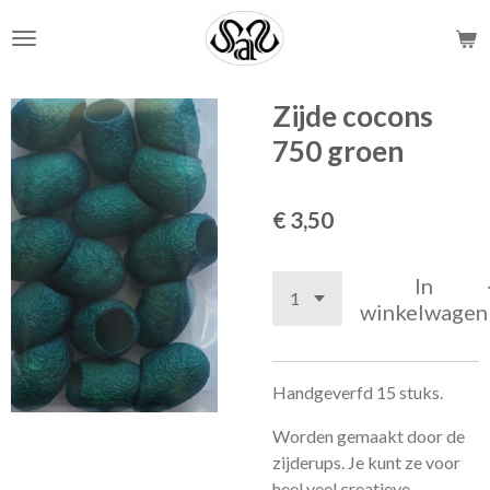
Ga
direct
naar
de
Zijde cocons
hoofdinhoud
750 groen
€ 3,50
In
winkelwagen
Handgeverfd 15 stuks.
Worden gemaakt door de
zijderups. Je kunt ze voor
heel veel creatieve