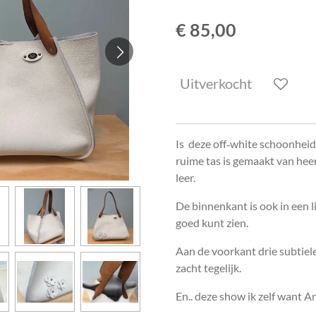
€ 85,00
Uitverkocht
Is deze off‑white schoonheid
ruime tas is gemaakt van heer
leer.
De binnenkant is ook in een li
goed kunt zien.
Aan de voorkant drie subtiel
zacht tegelijk.
En.. deze show ik zelf want An