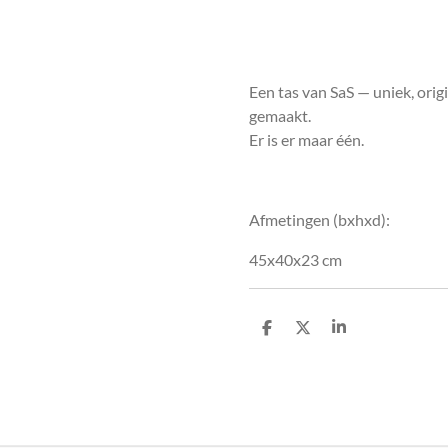
Een tas van SaS — uniek, orig
gemaakt.
Er is er maar één.
Afmetingen (bxhxd):
45x40x23 cm
D
D
S
e
e
h
l
e
a
e
l
r
n
e