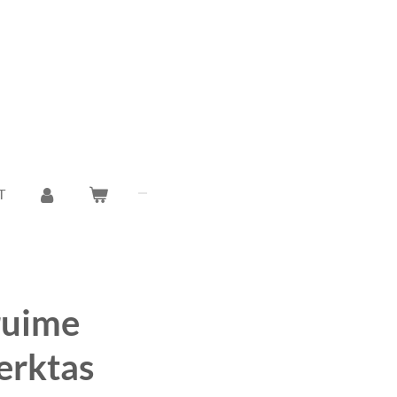
T
ruime
erktas